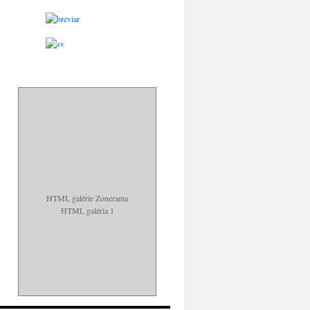
HTML galérie Zonerama
HTML galéria 1