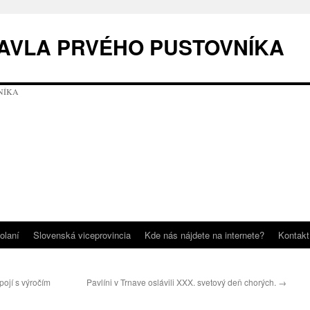
AVLA PRVÉHO PUSTOVNÍKA
olaní
Slovenská viceprovincia
Kde nás nájdete na internete?
Kontakt
pojí s výročím
Pavlíni v Trnave oslávili XXX. svetový deň chorých.
→