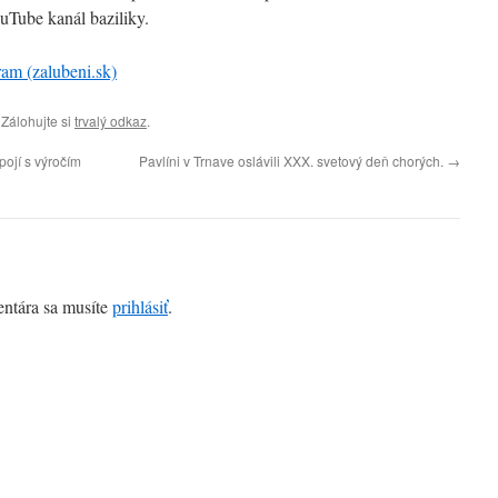
uTube kanál baziliky.
am (zalubeni.sk)
. Zálohujte si
trvalý odkaz
.
pojí s výročím
Pavlíni v Trnave oslávili XXX. svetový deň chorých.
→
entára sa musíte
prihlásiť
.