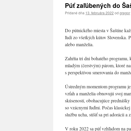
Púť zaľúbených do Šaš
Pridané dňa
13. februára 2022
od
gregor
Do pútnického miesta v Šaštíne kaž
ľudí zo všetkých kútov Slovenska. P
alebo manželia.
Zahŕňa tri dni bohatého programu, k
mladým (čerstvým) párom, ktoré na 
s perspektívou smerovania do manže
Ústredným momentom programu je sv.
vzťah a manželia obnovujú svoj ma
skúseností, obohacujúce prednášky a
so vzácnymi ľuďmi. Počas klasickej 
službu ucha, stíšiť sa pri adorácii 
V roku 2022 sa púť vzhľadom na pan