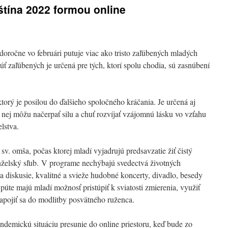
tína 2022 formou online
doročne vo februári putuje viac ako tristo zaľúbených mladých
úť zaľúbených je určená pre tých, ktorí spolu chodia, sú zasnúbení
torý je posilou do ďalšieho spoločného kráčania. Je určená aj
nej môžu načerpať silu a chuť rozvíjať vzájomnú lásku vo vzťahu
lstva.
 omša, počas ktorej mladí vyjadrujú predsavzatie žiť čistý
nželský sľub. V programe nechýbajú svedectvá životných
 diskusie, kvalitné a svieže hudobné koncerty, divadlo, besedy
púte majú mladí možnosť pristúpiť k sviatosti zmierenia, využiť
a zapojiť sa do modlitby posvätného ruženca.
demickú situáciu presunie do online priestoru, keď bude zo