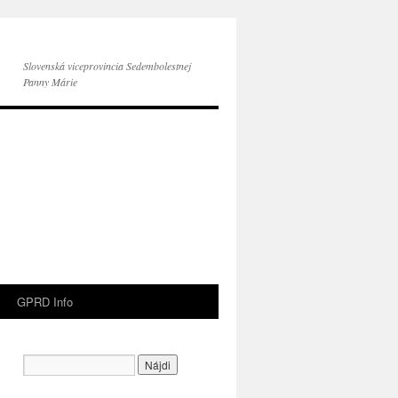
Slovenská viceprovincia Sedembolestnej
Panny Márie
GPRD Info