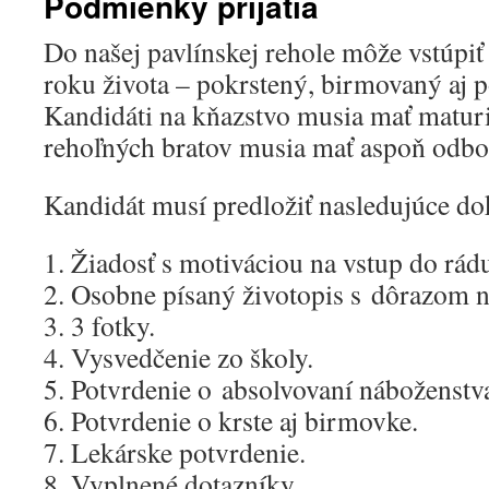
Podmienky prijatia
Do našej pavlínskej rehole môže vstúpi
roku života – pokrstený, birmovaný aj p
Kandidáti na kňazstvo musia mať maturi
rehoľných bratov musia mať aspoň odbo
Kandidát musí predložiť nasledujúce d
1. Žiadosť s motiváciou na vstup do rád
2. Osobne písaný životopis s dôrazom n
3. 3 fotky.
4. Vysvedčenie zo školy.
5. Potvrdenie o absolvovaní náboženstv
6. Potvrdenie o krste aj birmovke.
7. Lekárske potvrdenie.
8. Vyplnené dotazníky.