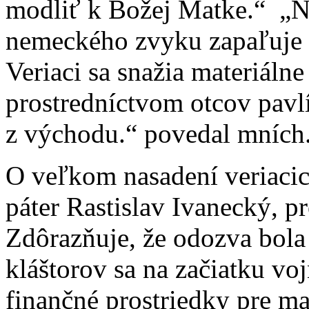
modliť k Božej Matke.“ „Na
nemeckého zvyku zapaľuje s
Veriaci sa snažia materiáln
prostredníctvom otcov pavlí
z východu.“ povedal mních
O veľkom nasadení veriacic
páter Rastislav Ivanecký, p
Zdôrazňuje, že odozva bola
kláštorov sa na začiatku vo
finančné prostriedky pre ma