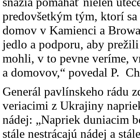
snažia pomáhať nielen uteč
predovšetkým tým, ktorí sa 
domov v Kamienci a Browar
jedlo a podporu, aby prežil
mohli, v to pevne veríme, v
a domovov,“ povedal P. Ch
Generál pavlínskeho rádu z
veriacimi z Ukrajiny napriek
nádej: „Napriek duniacim
stále nestrácajú nádej a stál