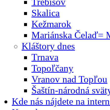
Trebišov
Skalica
Kežmarok
Mariánska Čelaď= M
Kláštory dnes
Trnava
Topoľčany
Vranov nad Topľou
Šaštín-národná svät
Kde nás nájdete na intern