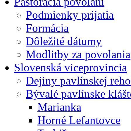
Pastorácia povolaní
Podmienky prijatia
Formácia
Dôležité dátumy
Modlitby za povolania
Slovenská viceprovincia
Dejiny pavlínskej reh
Bývalé pavlínske kláš
Marianka
Horné Lefantovce