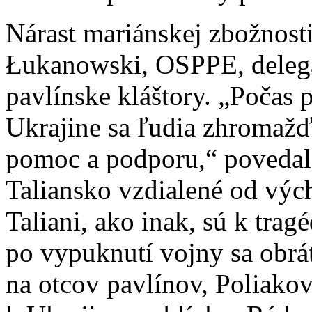
Nárast mariánskej zbožnost
Łukanowski, OSPPE, delegát
pavlínske kláštory. „Počas 
Ukrajine sa ľudia zhromažď
pomoc a podporu,“ povedal 
Taliansko vzdialené od výc
Taliani, ako inak, sú k tragé
po vypuknutí vojny sa obrá
na otcov pavlínov, Poliako