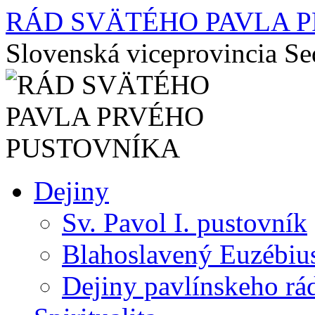
RÁD SVÄTÉHO PAVLA 
Slovenská viceprovincia S
Preskočiť
Dejiny
na
obsah
Sv. Pavol I. pustovník
Blahoslavený Euzébiu
Dejiny pavlínskeho rá