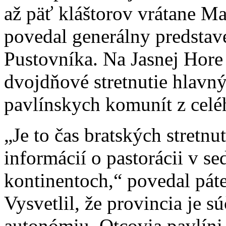
až päť kláštorov vrátane Mar
povedal generálny predstav
Pustovníka. Na Jasnej Hore
dvojdňové stretnutie hlavn
pavlínskych komunít z celé
„Je to čas bratských stretn
informácií o pastorácii v s
kontinentoch,“ povedal pá
Vysvetlil, že provincia je s
autonómiu. Otcovia pavlíni