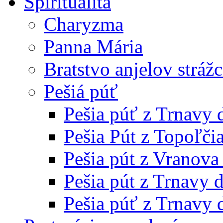
Spiritualita
Charyzma
Panna Mária
Bratstvo anjelov stráž
Pešiá púť
Pešia púť z Trnavy
Pešia Pút z Topoľči
Pešia pút z Vranov
Pešia pút z Trnavy 
Pešia púť z Trnavy 