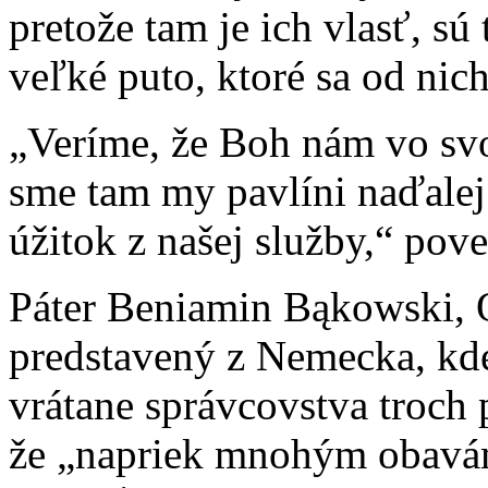
pretože tam je ich vlasť, sú
veľké puto, ktoré sa od ni
„Veríme, že Boh nám vo sv
sme tam my pavlíni naďalej
úžitok z našej služby,“ po
Páter Beniamin Bąkowski, 
predstavený z Nemecka, kde
vrátane správcovstva troch
že „napriek mnohým obavám 