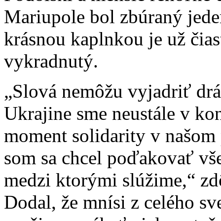
Mariupole bol zbúraný jede
krásnou kaplnkou je už čias
vykradnutý.
„Slová nemôžu vyjadriť drá
Ukrajine sme neustále v kon
moment solidarity v našom 
som sa chcel poďakovať vš
medzi ktorými slúžime,“ zdô
Dodal, že mnísi z celého sv