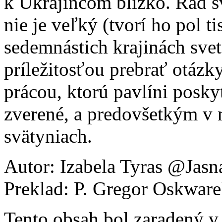
k Ukrajincom blízko. Rád s
nie je veľký (tvorí ho pol t
sedemnástich krajinách svet
príležitosťou prebrať otázk
prácou, ktorú pavlíni poskyt
zverené, a predovšetkým v
svätyniach.
Autor: Izabela Tyras @Jas
Preklad: P. Gregor Oskwa
Tento obsah bol zaradený 