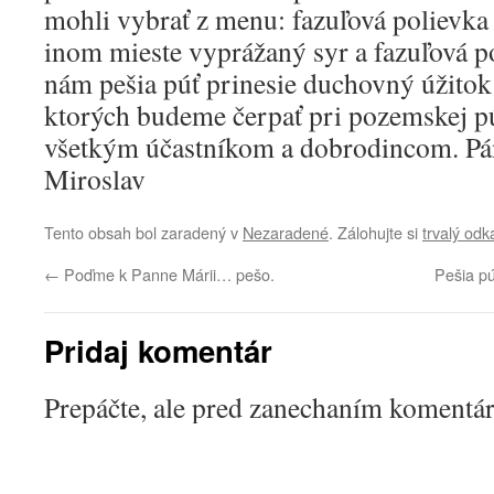
mohli vybrať z menu: fazuľová polievka
inom mieste vyprážaný syr a fazuľová po
nám pešia púť prinesie duchovný úžitok
ktorých budeme čerpať pri pozemskej p
všetkým účastníkom a dobrodincom. Pán
Miroslav
Tento obsah bol zaradený v
Nezaradené
. Zálohujte si
trvalý odk
←
Poďme k Panne Márii… pešo.
Pešia p
Pridaj komentár
Prepáčte, ale pred zanechaním komentá