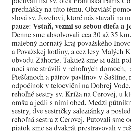
počúvali list sv. otca Františka Patris Co
prednášky na túto tému. Obzvlášť pomo
slová sv. Jozefovi, ktoré nás stavali na
Vstaň, vezmi so sebou dieťa a 
pauze:
Denne sme absolvovali cca 30 až 35 km. 
malebný hornatý kraj považského Inovc
a Považskej kotliny, a cez lesy Malých 
obvodu Záhorie. Taktiež sme si užili pol
noci sme strávili v rehoľných domoch, 
Piešťanoch a pátrov pavlínov v Šaštíne,
odpočinok v telocvični na Dobrej Vode. 
rehoľné sestry sv. Kríža na Cerovej, u kt
omšu a jedli s nimi obed. Medzi pútnikmi
sestry, dve sestričky saleziánky a posle
rehoľná sestra z Cerovej. Putovali sme o
piatok sme sa dvakrát prestravovali v re