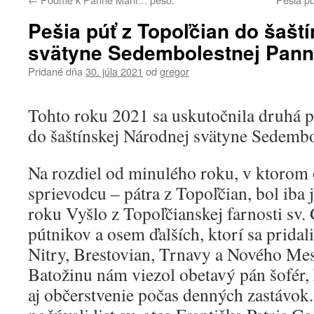
Pešia púť z Topoľčian do šašt
svätyne Sedembolestnej Pann
Pridané dňa
30. júla 2021
od
gregor
Tohto roku 2021 sa uskutočnila druhá p
do šaštínskej Národnej svätyne Sedembo
Na rozdiel od minulého roku, v ktorom
sprievodcu – pátra z Topoľčian, bol iba 
roku Vyšlo z Topoľčianskej farnosti sv.
pútnikov a osem ďalších, ktorí sa pridal
Nitry, Brestovian, Trnavy a Nového Me
Batožinu nám viezol obetavý pán šofér,
aj občerstvenie počas denných zastávok