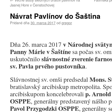
Jasnej Hore v Čenstochovej
Návrat Pavlínov do Šaština
Pridané dňa
30. marca 2017
od
gregor
v Národnej svätyn
Dňa 26. marca 2017
Panny Márie v Šaštíne
sa počas sv. om
slávnostné zverenie farnos
uskutočnilo
sv. Pavla prvého pustovníka
.
Mons. S
Slávnostnej sv. omši predsedal
bratislavský arcibiskup metropolita. Sp
p. Arnold
arcibiskupom koncelebrovali
OSPPE
, generálny predstavený nášho p
Pavol Przygodzki OSPPE
, generálny s