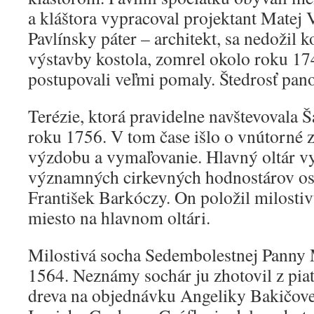
a kláštora vypracoval projektant Matej 
Pavlínsky páter – architekt, sa nedožil k
výstavby kostola, zomrel okolo roku 17
postupovali veľmi pomaly. Štedrosť pa
Terézie, ktorá pravidelne navštevovala Š
roku 1756. V tom čase išlo o vnútorné z
výzdobu a vymaľovanie. Hlavný oltár vys
významných cirkevných hodnostárov os
František Barkóczy. On položil milosti
miesto na hlavnom oltári.
Milostivá socha Sedembolestnej Panny 
1564. Neznámy sochár ju zhotovil z pia
dreva na objednávku Angeliky Bakičove