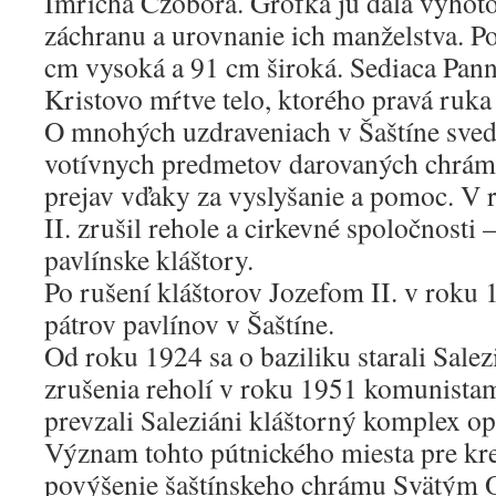
Imricha Czobora. Grófka ju dala vyhoto
záchranu a urovnanie ich manželstva. Po
cm vysoká a 91 cm široká. Sediaca Pann
Kristovo mŕtve telo, ktorého pravá ruka
O mnohých uzdraveniach v Šaštíne sved
votívnych predmetov darovaných chrám
prejav vďaky za vyslyšanie a pomoc. V 
II. zrušil rehole a cirkevné spoločnosti 
pavlínske kláštory.
Po rušení kláštorov Jozefom II. v roku 1
pátrov pavlínov v Šaštíne.
Od roku 1924 sa o baziliku starali Salez
zrušenia reholí v roku 1951 komunista
prevzali Saleziáni kláštorný komplex op
Význam tohto pútnického miesta pre kre
povýšenie šaštínskeho chrámu Svätým 