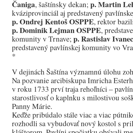
Čaniga
p. Martin L
, šaštínsky dekan;
kváziprovinciál aj predstavený pavlínsk
p. Ondrej Kentoš OSPPE
, rektor bazil
p. Dominik Lejman OSPPE
, predstav
p. Rastislav Ivan
komunity v Trnave;
predstavený pavlínskej komunity vo Vra
*
V dejinách Šaštína významnú úlohu zohr
Na pozvanie arcibiskupa Imricha Esterh
v roku 1733 prví traja rehoľníci – pavlín
starostlivosť o kaplnku s milostivou so
Panny Márie.
Keďže pribúdalo stále viac a viac pútnik
rozhodli sa vybudovať nový kostol s pr
kláštorom. Pavlíni spočiatku obývali me