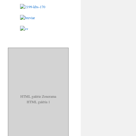
HTML galérie Zonerama
HTML galéria 1