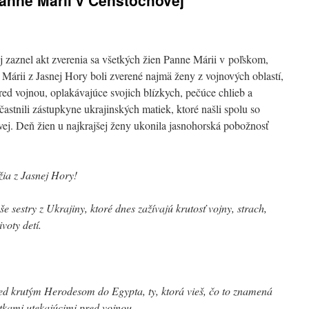
Panne Márii v Čenstochovej
 zaznel akt zverenia sa všetkých žien Panne Márii v poľskom,
Márii z Jasnej Hory boli zverené najmä ženy z vojnových oblastí,
pred vojnou, oplakávajúce svojich blízkych, pečúce chlieb a
astnili zástupkyne ukrajinských matiek, ktoré našli spolu so
vej. Deň žien u najkrajšej ženy ukonila jasnohorská pobožnosť
ia z Jasnej Hory!
 sestry z Ukrajiny, ktoré dnes zažívajú krutosť vojny, strach,
ivoty detí.
pred krutým Herodesom do Egypta, ty, ktorá vieš, čo to znamená
tkami utekajúcimi pred vojnou.