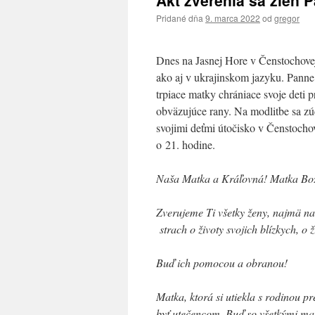
Akt zverenia sa žien 
Pridané dňa
9. marca 2022
od
gregor
Dnes na Jasnej Hore v Čenstochovej
ako aj v ukrajinskom jazyku. Panne 
trpiace matky chrániace svoje deti 
obväzujúce rany. Na modlitbe sa zúč
svojimi deťmi útočisko v Čenstocho
o 21. hodine.
Naša Matka a Kráľovná! Matka Bož
Zverujeme Ti všetky ženy, najmä naše
strach o životy svojich blízkych, o ž
Buď ich pomocou a obranou!
Matka, ktorá si utiekla s rodinou 
byť utečencom. Buď so všetkými ma