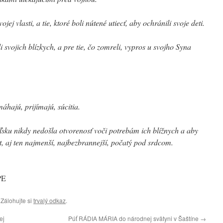
ojej vlasti, a tie, ktoré boli nútené utiecť, aby ochránili svoje deti.
li svojich blízkych, a pre tie, čo zomreli, vypros u svojho Syna
áhajú, prijímajú, súcitia.
sku nikdy nedošla otvorenosť voči potrebám ich blížnych a aby
ot, aj ten najmenší, najbezbrannejší, počatý pod srdcom.
PE
. Zálohujte si
trvalý odkaz
.
ej
Púť RÁDIA MÁRIA do národnej svätyni v Šaštíne
→