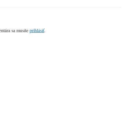
entára sa musíte
prihlásiť
.