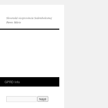
Slovenská viceprovincia Sedembolestnej
Panny Márie
GPRD Info