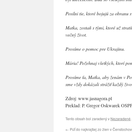
Posilni tie, ktoré bojujú za obranu sv
Matka, zostaň s tými, ktoré už strati
večný život.
Prosíme o pomoc pre Ukrajinu.
Mária! Požehnaj všetkých, ktorí pom
Prosíme ťa, Matka, aby ženám v Poľ
sme vždy dokázali strážiť každý živ
Zdroj: www.jasnagora.pl
Preklad: P. Gregor Oskwarek OSP
Tento obsah bol zaradený v
Nezaradené
←
Púť do najkrajšej zo žien v Čenstochov