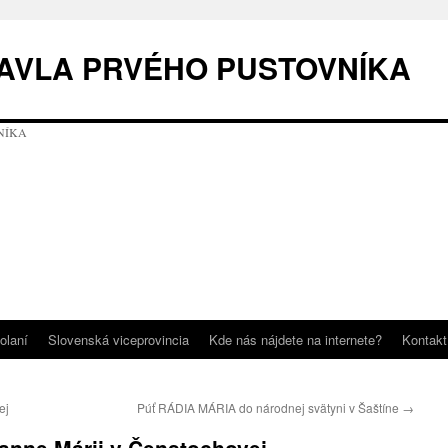
AVLA PRVÉHO PUSTOVNÍKA
olaní
Slovenská viceprovincia
Kde nás nájdete na internete?
Kontakt
ej
Púť RÁDIA MÁRIA do národnej svätyni v Šaštíne
→