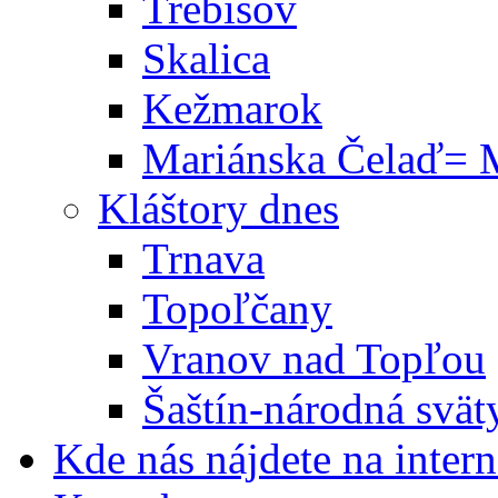
Trebišov
Skalica
Kežmarok
Mariánska Čelaď= M
Kláštory dnes
Trnava
Topoľčany
Vranov nad Topľou
Šaštín-národná svät
Kde nás nájdete na intern