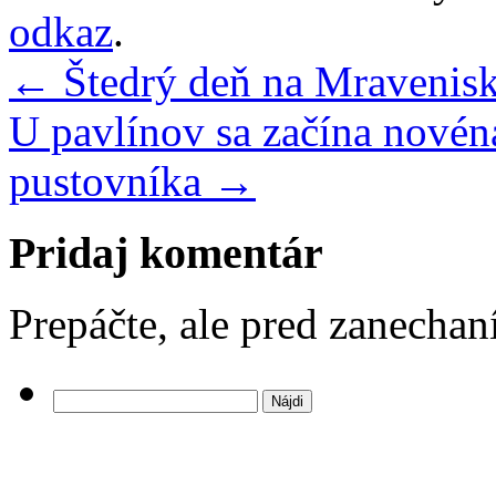
odkaz
.
←
Štedrý deň na Mravenis
U pavlínov sa začína novéna
pustovníka
→
Pridaj komentár
Prepáčte, ale pred zanecha
Hľadať: