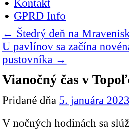
Kontakt
GPRD Info
←
Štedrý deň na Mravenis
U pavlínov sa začína novéna
pustovníka
→
Vianočný čas v Topo
Pridané dňa
5. januára 202
V nočných hodinách sa slúži