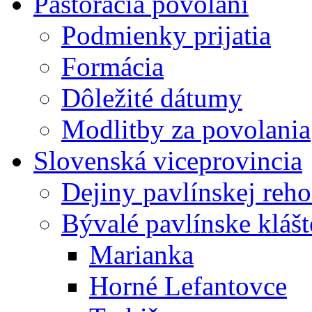
Pastorácia povolaní
Podmienky prijatia
Formácia
Dôležité dátumy
Modlitby za povolania
Slovenská viceprovincia
Dejiny pavlínskej reh
Bývalé pavlínske kláš
Marianka
Horné Lefantovce