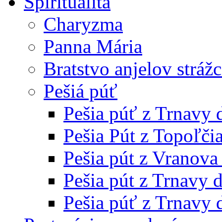
Spiritualita
Charyzma
Panna Mária
Bratstvo anjelov stráž
Pešiá púť
Pešia púť z Trnavy
Pešia Pút z Topoľči
Pešia pút z Vranov
Pešia pút z Trnavy 
Pešia púť z Trnavy 