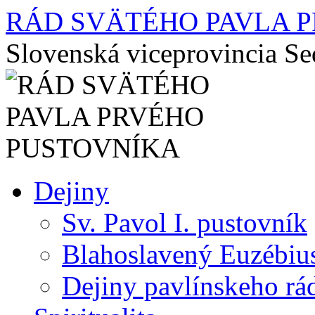
RÁD SVÄTÉHO PAVLA 
Slovenská viceprovincia S
Preskočiť
Dejiny
na
obsah
Sv. Pavol I. pustovník
Blahoslavený Euzébiu
Dejiny pavlínskeho rá