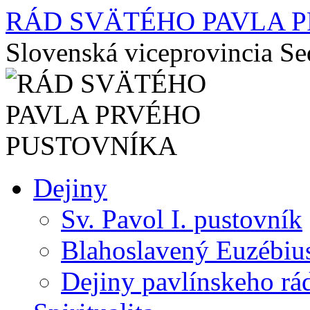
RÁD SVÄTÉHO PAVLA 
Slovenská viceprovincia S
Preskočiť
Dejiny
na
obsah
Sv. Pavol I. pustovník
Blahoslavený Euzébiu
Dejiny pavlínskeho rá