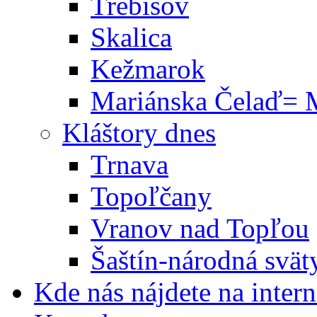
Trebišov
Skalica
Kežmarok
Mariánska Čelaď= M
Kláštory dnes
Trnava
Topoľčany
Vranov nad Topľou
Šaštín-národná svät
Kde nás nájdete na intern