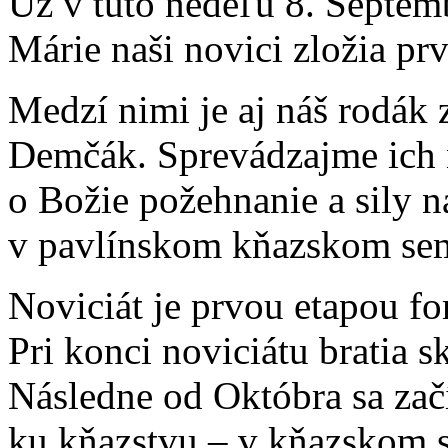
Už v túto nedeľu 8. Septem
Márie naši novici zložia pr
Medzí nimi je aj náš rodák
Demčák. Sprevádzajme ich 
o Božie požehnanie a sily n
v pavlínskom kňazskom sem
Noviciát je prvou etapou f
Pri konci noviciátu bratia s
Následne od Októbra sa začí
ku kňazstvu – v kňazskom s