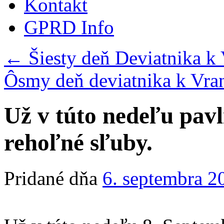
Kontakt
GPRD Info
←
Šiesty deň Deviatnika k
Ôsmy deň deviatnika k Vra
Už v túto nedeľu pavlí
rehoľné sľuby.
Pridané dňa
6. septembra 2