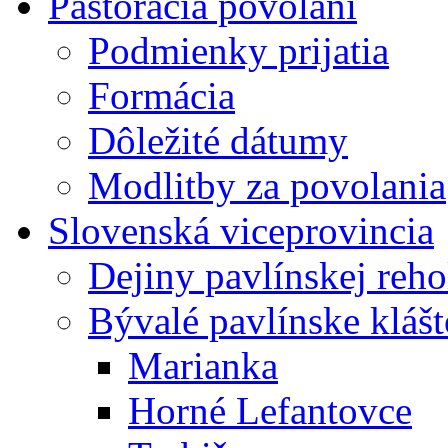
Pastorácia povolaní
Podmienky prijatia
Formácia
Dôležité dátumy
Modlitby za povolania
Slovenská viceprovincia
Dejiny pavlínskej reh
Bývalé pavlínske kláš
Marianka
Horné Lefantovce