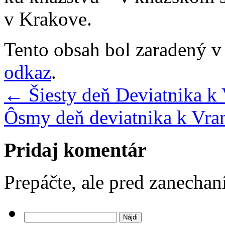
v Krakove.
Tento obsah bol zaradený 
odkaz
.
←
Šiesty deň Deviatnika k
Ôsmy deň deviatnika k Vra
Pridaj komentár
Prepáčte, ale pred zanecha
Hľadať: