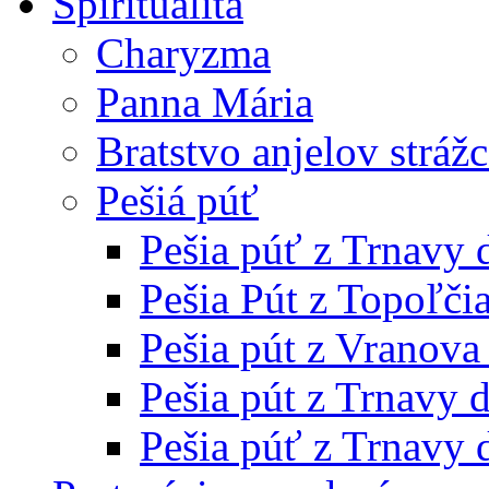
Spiritualita
Charyzma
Panna Mária
Bratstvo anjelov stráž
Pešiá púť
Pešia púť z Trnavy
Pešia Pút z Topoľči
Pešia pút z Vranov
Pešia pút z Trnavy 
Pešia púť z Trnavy 