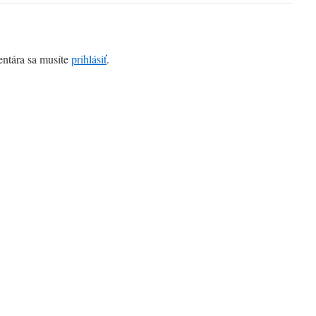
entára sa musíte
prihlásiť
.