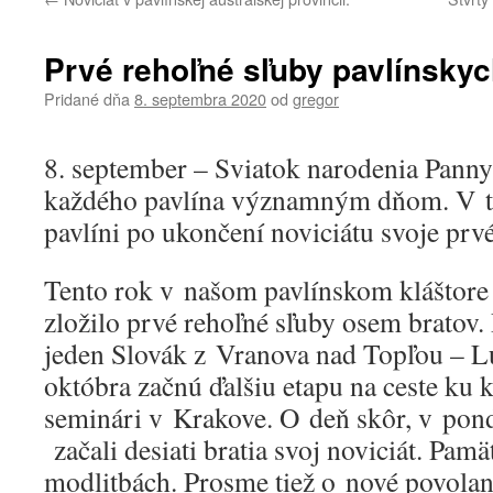
Prvé rehoľné sľuby pavlínsky
Pridané dňa
8. septembra 2020
od
gregor
8. september – Sviatok narodenia Panny
každého pavlína významným dňom. V te
pavlíni po ukončení noviciátu svoje prvé
Tento rok v našom pavlínskom kláštore
zložilo prvé rehoľné sľuby osem bratov. 
jeden Slovák z Vranova nad Topľou – Lu
októbra začnú ďalšiu etapu na ceste ku
seminári v Krakove. O deň skôr, v pond
začali desiati bratia svoj noviciát. Pam
modlitbách. Prosme tiež o nové povolani