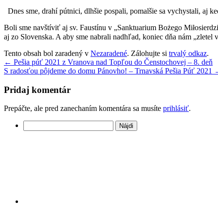
Dnes sme, drahí pútnici, dlhšie pospali, pomalšie sa vychystali, aj
Boli sme navštíviť aj sv. Faustínu v „Sanktuarium Bożego Miłosierdzia
aj zo Slovenska. A aby sme nabrali nadhľad, koniec dňa nám „zletel
Tento obsah bol zaradený v
Nezaradené
. Zálohujte si
trvalý odkaz
.
←
Pešia púť 2021 z Vranova nad Topľou do Čenstochovej – 8. deň
S radosťou pôjdeme do domu Pánovho! – Trnavská Pešia Púť 2021
Pridaj komentár
Prepáčte, ale pred zanechaním komentára sa musíte
prihlásiť
.
Hľadať: