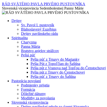
RÁD SVÄTÉHO PAVLA PRVÉHO PUSTOVNÍKA
Slovenská viceprovincia Sedembolestnej Panny Márie
Preskočiť
Dejiny
na
Sv. Pavol I. pustovník
obsah
Blahoslavený Euzébius
Dejiny pavlínskeho rádu
Spiritualita
Charyzma
Panna Mária
Bratstvo anjelov strážcov
Pešiá púť
Pešia púť z Trnavy do Marianky
Pešia Pút z Topoľčian do Šaštína
Pešia pút z Vranova nad Topľou do Čenstochovej
Pešia pút z Trnavy do Čenstochovej
Pešia púť z Trnavy do Šaštína
Pastorácia povolaní
Podmienky prijatia
Formácia
Dôležité dátumy
Modlitby za povolania
Slovenská viceprovincia
Dejiny pavlínskej rehole na územi Slovenska