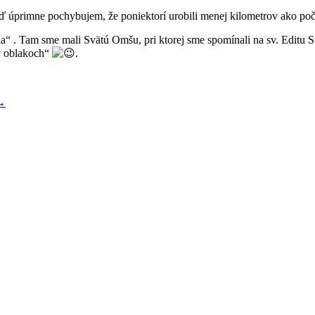
 keď úprimne pochybujem, že poniektorí urobili menej kilometrov ako p
“ . Tam sme mali Svätú Omšu, pri ktorej sme spomínali na sv. Editu Stei
 v oblakoch“
.
→