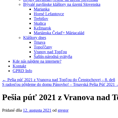
Bývalé pavlínske kláštory na území Slovenska
Marianka
Horné Lefantovce
Trebišov
Skalica
Kežmarok
Mariánska Čelaď= Máriacalád
Kláštory dnes
Trnava
Topoľčany
Vranov nad Topľou
Šaštín-národná svätyňa
Kde nás nájdete na internete?
Kontakt
GPRD Info
←
Pešia púť 2021 z Vranova nad Topľou do Čenstochovej – 8. deň
S radosťou pôjdeme do domu Pánovho! – Trnavská Pešia Púť 2021
Pešia púť 2021 z Vranova nad T
Pridané dňa
12. augusta 2021
od
gregor