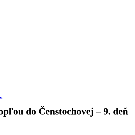
→
opľou do Čenstochovej – 9. deň