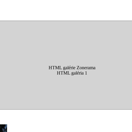
HTML galérie Zonerama
HTML galéria 1