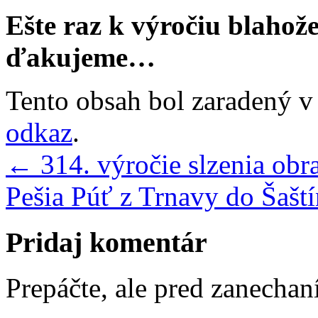
Ešte raz k výročiu blahož
ďakujeme…
Tento obsah bol zaradený 
odkaz
.
←
314. výročie slzenia ob
Pešia Púť z Trnavy do Šašt
Pridaj komentár
Prepáčte, ale pred zanecha