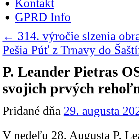
Kontakt
GPRD Info
←
314. výročie slzenia ob
Pešia Púť z Trnavy do Šašt
P. Leander Pietras OS
svojich prvých rehoľ
Pridané dňa
29. augusta 20
V nedeľu 28. Augusta P. Le