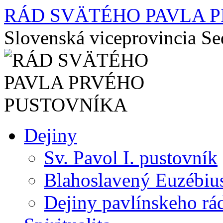
RÁD SVÄTÉHO PAVLA 
Slovenská viceprovincia S
Preskočiť
Dejiny
na
obsah
Sv. Pavol I. pustovník
Blahoslavený Euzébiu
Dejiny pavlínskeho rá