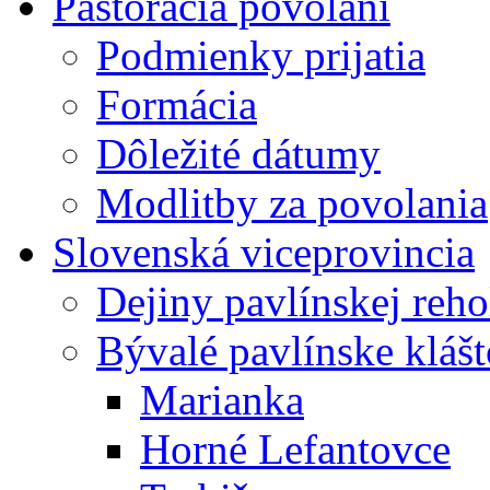
Pastorácia povolaní
Podmienky prijatia
Formácia
Dôležité dátumy
Modlitby za povolania
Slovenská viceprovincia
Dejiny pavlínskej reh
Bývalé pavlínske kláš
Marianka
Horné Lefantovce