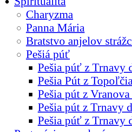
Spiritualita
Charyzma
Panna Mária
Bratstvo anjelov stráž
Pešiá púť
Pešia púť z Trnavy
Pešia Pút z Topoľči
Pešia pút z Vranov
Pešia pút z Trnavy 
Pešia púť z Trnavy 