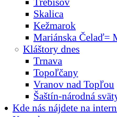
Trebišov
Skalica
Kežmarok
Mariánska Čelaď= M
Kláštory dnes
Trnava
Topoľčany
Vranov nad Topľou
Šaštín-národná svät
Kde nás nájdete na intern