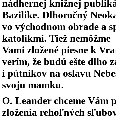
nádhernej knižnej publiká
Bazilike. Dlhoročný Neoka
vo východnom obrade a sp
katolíkmi. Tiež nemôžme
Vami zložené piesne k Vra
verím, že budú ešte dlho z
i pútnikov na oslavu Nebe
svoju mamku.
O. Leander chceme Vám pri
zloženia rehoľných sľubov