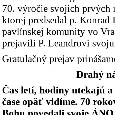
70. výročie svojich prvých 
ktorej predsedal p. Konrad
pavlínskej komunity vo Vra
prejavili P. Leandrovi svoj
Gratulačný prejav prinášam
Drahý ná
Čas letí, hodiny utekajú a
čase opäť vidíme. 70 roko
Bohu povedali svoje ÁNO a