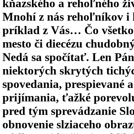
kňazského a rehoľného živ
Mnohí z nás rehoľníkov i 
príklad z Vás… Čo všetko 
mesto či diecézu chudobn
Nedá sa spočítať. Len Pá
niektorých skrytých tich
spovedania, prespievané a 
prijímania, ťažké porevolu
pred tým sprevádzanie Sl
obnovenie slziaceho obraz