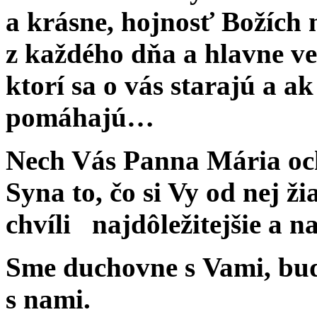
a krásne, hojnosť Božích m
z každého dňa a hlavne ve
ktorí sa o vás starajú a a
pomáhajú…
Nech Vás Panna Mária och
Syna to, čo si Vy od nej ži
chvíli najdôležitejšie a n
Sme duchovne s Vami, buď
s nami.