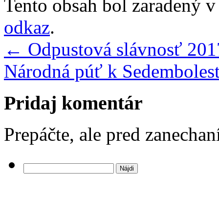
Tento obsah bol zaradený 
odkaz
.
←
Odpustová slávnosť 201
Národná púť k Sedemboles
Pridaj komentár
Prepáčte, ale pred zanecha
Hľadať: