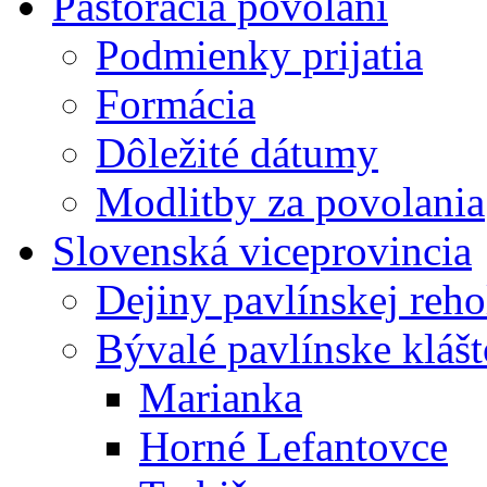
Pastorácia povolaní
Podmienky prijatia
Formácia
Dôležité dátumy
Modlitby za povolania
Slovenská viceprovincia
Dejiny pavlínskej reh
Bývalé pavlínske kláš
Marianka
Horné Lefantovce