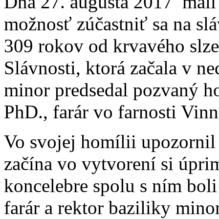
Dňa 27. augusta 2017 mali 
možnosť zúčastniť sa na sláv
309 rokov od krvavého slz
Slávnosti, ktorá začala v ne
minor predsedal pozvaný ho
PhD., farár vo farnosti Vinn
Vo svojej homílii upozornil 
začína vo vytvorení si úp
koncelebre spolu s ním bol
farár a rektor baziliky mino