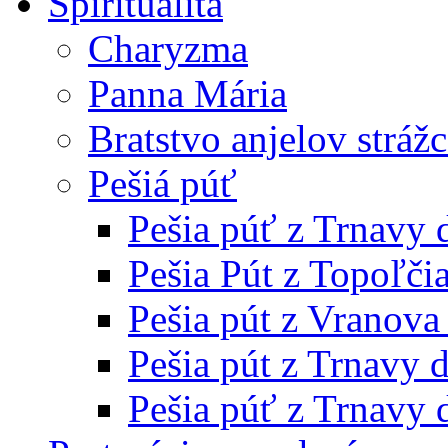
Spiritualita
Charyzma
Panna Mária
Bratstvo anjelov stráž
Pešiá púť
Pešia púť z Trnavy
Pešia Pút z Topoľči
Pešia pút z Vranov
Pešia pút z Trnavy 
Pešia púť z Trnavy 