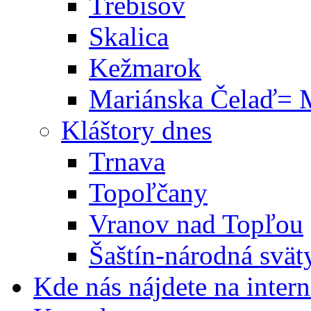
Trebišov
Skalica
Kežmarok
Mariánska Čelaď= M
Kláštory dnes
Trnava
Topoľčany
Vranov nad Topľou
Šaštín-národná svät
Kde nás nájdete na intern