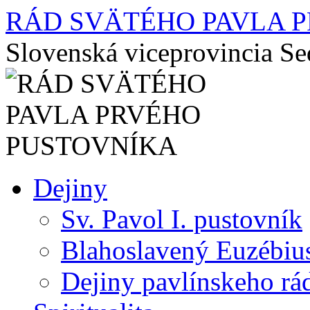
RÁD SVÄTÉHO PAVLA 
Slovenská viceprovincia S
Preskočiť
Dejiny
na
obsah
Sv. Pavol I. pustovník
Blahoslavený Euzébiu
Dejiny pavlínskeho rá